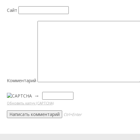
Сайт
Комментарий
→
Обновить капчу (CAPTCHA)
Ctrl+Enter