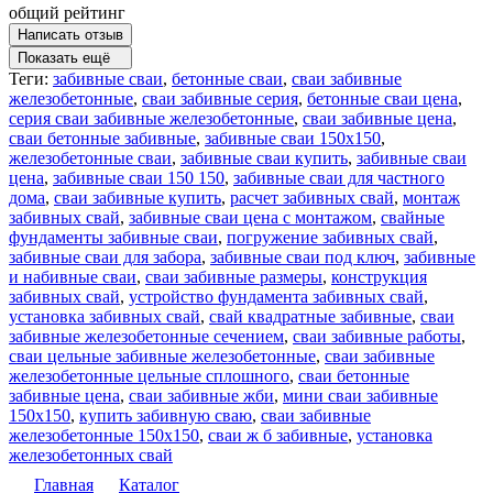
общий рейтинг
Написать отзыв
Показать ещё
Теги:
забивные сваи
,
бетонные сваи
,
сваи забивные
железобетонные
,
сваи забивные серия
,
бетонные сваи цена
,
серия сваи забивные железобетонные
,
сваи забивные цена
,
сваи бетонные забивные
,
забивные сваи 150х150
,
железобетонные сваи
,
забивные сваи купить
,
забивные сваи
цена
,
забивные сваи 150 150
,
забивные сваи для частного
дома
,
сваи забивные купить
,
расчет забивных свай
,
монтаж
забивных свай
,
забивные сваи цена с монтажом
,
свайные
фундаменты забивные сваи
,
погружение забивных свай
,
забивные сваи для забора
,
забивные сваи под ключ
,
забивные
и набивные сваи
,
сваи забивные размеры
,
конструкция
забивных свай
,
устройство фундамента забивных свай
,
установка забивных свай
,
свай квадратные забивные
,
сваи
забивные железобетонные сечением
,
сваи забивные работы
,
сваи цельные забивные железобетонные
,
сваи забивные
железобетонные цельные сплошного
,
сваи бетонные
забивные цена
,
сваи забивные жби
,
мини сваи забивные
150х150
,
купить забивную сваю
,
сваи забивные
железобетонные 150х150
,
сваи ж б забивные
,
установка
железобетонных свай
Главная
Каталог