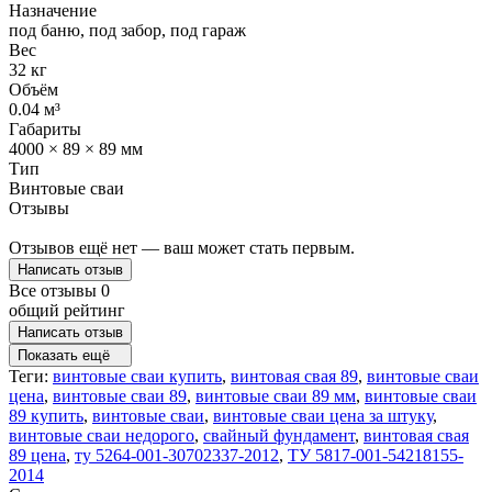
Назначение
под баню, под забор, под гараж
Вес
32 кг
Объём
0.04 м³
Габариты
4000 × 89 × 89 мм
Тип
Винтовые сваи
Отзывы
Отзывов ещё нет — ваш может стать первым.
Написать отзыв
Все отзывы
0
общий рейтинг
Написать отзыв
Показать ещё
Теги:
винтовые сваи купить
,
винтовая свая 89
,
винтовые сваи
цена
,
винтовые сваи 89
,
винтовые сваи 89 мм
,
винтовые сваи
89 купить
,
винтовые сваи
,
винтовые сваи цена за штуку
,
винтовые сваи недорого
,
свайный фундамент
,
винтовая свая
89 цена
,
ту 5264-001-30702337-2012
,
ТУ 5817-001-54218155-
2014