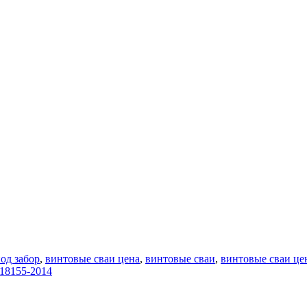
од забор
,
винтовые сваи цена
,
винтовые сваи
,
винтовые сваи цен
18155-2014