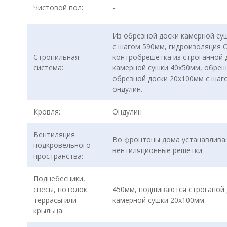
Чистовой пол:
-
Из обрезной доски камерной су
с шагом 590мм, гидроизоляция О
Стропильная
контробрешетка из строганной 
система:
камерной сушки 40х50мм, обреш
обрезной доски 20х100мм с шаг
ондулин.
Кровля:
Ондулин
Вентиляция
Во фронтоны дома устанавлива
подкровельного
вентиляционные решетки
пространства:
Поднебесники,
свесы, потолок
450мм, подшиваются строганой 
террасы или
камерной сушки 20х100мм.
крыльца: