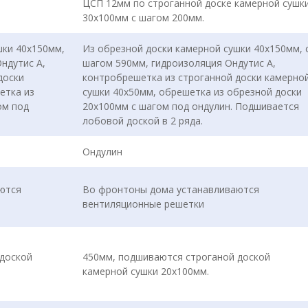
ЦСП 12мм по строганной доске камерной сушк
30х100мм с шагом 200мм.
шки 40х150мм,
Из обрезной доски камерной сушки 40х150мм, 
ндутис А,
шагом 590мм, гидроизоляция Ондутис А,
доски
контробрешетка из строганной доски камерно
етка из
сушки 40х50мм, обрешетка из обрезной доски
ом под
20х100мм с шагом под ондулин. Подшивается
лобовой доской в 2 ряда.
Ондулин
ются
Во фронтоны дома устанавливаются
вентиляционные решетки
доской
450мм, подшиваются строганой доской
камерной сушки 20х100мм.