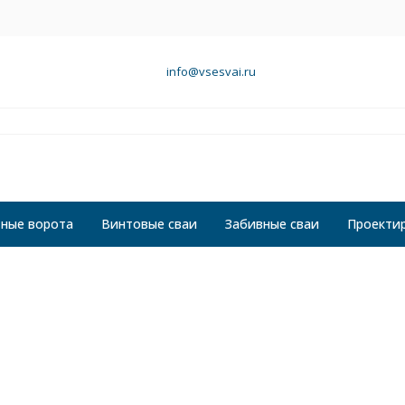
info@vsesvai.ru
ные ворота
Винтовые сваи
Забивные сваи
Проекти