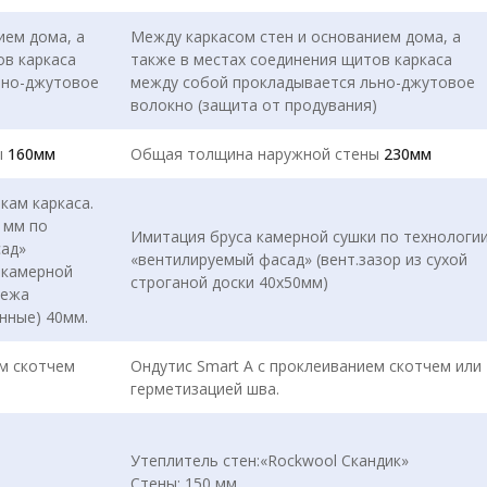
ием дома, а
Между каркасом стен и основанием дома, а
ов каркаса
также в местах соединения щитов каркаса
ьно-джутовое
между собой прокладывается льно-джутовое
)
волокно (защита от продувания)
ы
160мм
Общая толщина наружной стены
230мм
кам каркаса.
1мм по
Имитация бруса камерной сушки по технологи
сад»
«вентилируемый фасад» (вент.зазор из сухой
и камерной
строганой доски 40х50мм)
пежа
нные) 40мм.
ем скотчем
Ондутис Smart А с проклеиванием скотчем или
герметизацией шва.
Утеплитель стен:«Rockwool Скандик»
Стены: 150 мм