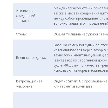
Между каркасом стен и основан
Утепление
также в местах соединения щит
соединений
между собой прокладывается л
каркаса:
волокно (защита от продувания
Стены:
Общая толщина наружной стен
Вагонка камерной сушки по стой
Устанавливается через зазор в 
технологии «вентилируемый фа
Внешняя отделка:
(вент.зазор из строганной доск
сушки 40х50мм). В качестве кре
используют саморезы (оцинкова
Ветрозащитная
Ондутис Smart А с проклеивани
мембрана:
или герметизацией шва.