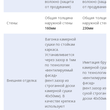
волокно (защита
волокно (защит
от продувания)
от продувания)
Общая толщина
Общая толщин
Стены:
наружной стены
наружной стены
160мм
230мм
Вагонка камерной
сушки по стойкам
каркаса.
Устанавливается
через зазор в 1мм
Имитация бруса
по технологии
камерной сушки
«вентилируемый
по технологии
фасад»
«вентилируемы
Внешняя отделка:
(вент.зазор из
фасад»
строганной доски
(вент.зазор из
камерной сушки
сухой строгано
40х50мм). В
доски 40х50мм)
качестве крепежа
используют