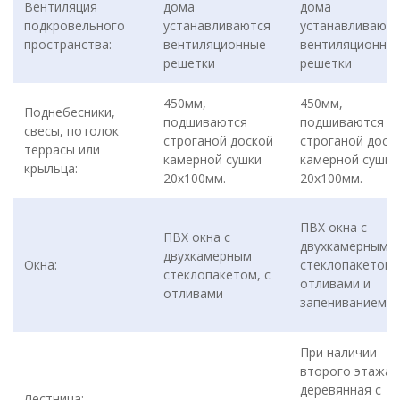
Вентиляция
дома
дома
подкровельного
устанавливаются
устанавливаютс
пространства:
вентиляционные
вентиляционны
решетки
решетки
450мм,
450мм,
Поднебесники,
подшиваются
подшиваются
свесы, потолок
строганой доской
строганой доск
террасы или
камерной сушки
камерной сушки
крыльца:
20х100мм.
20х100мм.
ПВХ окна с
ПВХ окна с
двухкамерным
двухкамерным
Окна:
стеклопакетом,
стеклопакетом, с
отливами и
отливами
запениванием.
При наличии
второго этажа:
деревянная с
Лестница:
-