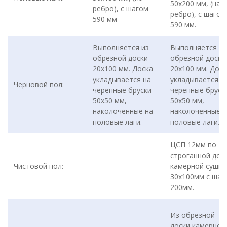
50х200 мм, (на
ребро), с шагом
ребро), с шагом
590 мм
590 мм.
Выполняется из
Выполняется из
обрезной доски
обрезной доски
20х100 мм. Доска
20х100 мм. Доск
укладывается на
укладывается н
Черновой пол:
черепные бруски
черепные бруск
50х50 мм,
50х50 мм,
наколоченные на
наколоченные н
половые лаги.
половые лаги.
ЦСП 12мм по
строганной дос
Чистовой пол:
-
камерной сушки
30х100мм с шаг
200мм.
Из обрезной
доски камерной