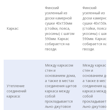
Финский
Финский
усиленный из
усиленный из
доски камерной
доски камерной
сушки 40х150мм
сушки 40х150мм
Каркас:
(стойки, пояса,
(стойки, пояса,
укосины) с шагом
укосины) с шаг
590мм. Каркас
590мм. Каркас
собирается на
собирается на
гвозди.
гвозди.
Между каркасом
Между каркасо
стен и
стен и
основанием дома,
основанием дом
а также в местах
а также в места
Утепление
соединения щитов
соединения щи
соединений
каркаса между
каркаса между
каркаса:
собой
собой
прокладывается
прокладываетс
льно-джутовое
льно-джутовое