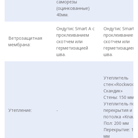
саморезы
(оцинкованные)
40мм.
Ондутис Smart А с
Ондутис Smart А
проклеиванием
проклеиванием
Ветрозащитная
скотчем или
скотчем или
мембрана:
герметизацией
герметизацией
шва.
шва.
Утеплитель
стен:«Rockwool
Скандик»
Стены: 150 мм
Утеплитель пол
Утепление:
-
перекрытия и
потолка «Knauf
Пол: 200 мм
Перекрытие: 15
мм