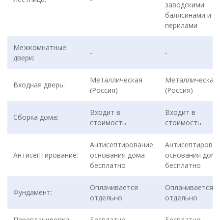
заводскими
балясинами и
перилами
Межкомнатные
-
-
двери:
Металлическая
Металлическая
Входная дверь:
(Россия)
(Россия)
Входит в
Входит в
Сборка дома:
стоимость
стоимость
Антисептирование
Антисептирова
Антисептирование:
основания дома
основания дома
бесплатно
бесплатно
Оплачивается
Оплачивается
Фундамент:
отдельно
отдельно
Перепланировка:
Бесплатно
Бесплатно