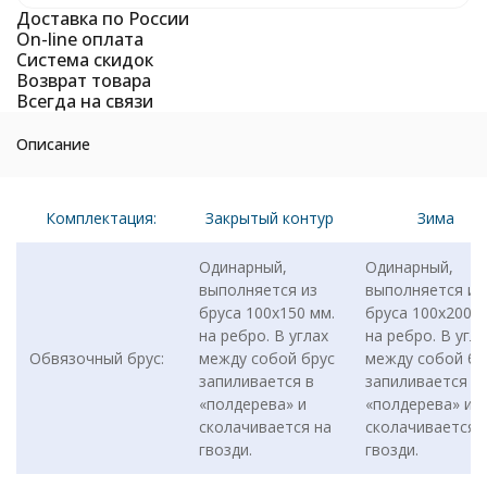
Доставка по России
On-line оплата
Система скидок
Возврат товара
Всегда на связи
Описание
Комплектация:
Закрытый контур
Зима
Одинарный,
Одинарный,
выполняется из
выполняется из
бруса 100х150 мм.
бруса 100х200 м
на ребро. В углах
на ребро. В угла
Обвязочный брус:
между собой брус
между собой бр
запиливается в
запиливается в
«полдерева» и
«полдерева» и
сколачивается на
сколачивается 
гвозди.
гвозди.