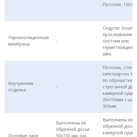
Потолок: 150 м
Ондутис Smart D
проклеиванием
Пароизоляционная
-
скотчем или
мембрана:
герметизацией
шва.
Потолок, стены:
гипсокартон 12
по обрешётке и
Внутренняя
-
строганной дос
отделка:
камерной сушки
20х100мм с шаг
300мм.
Выполнены из
Выполнены из
обрезной доски
обрезной доски
камерной сушки
Половые лаги:
50х150 мм, (на