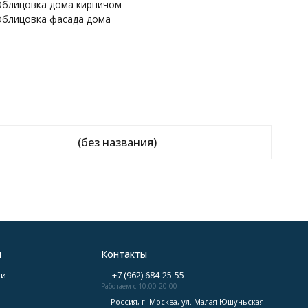
блицовка дома кирпичом
блицовка фасада дома
(без названия)
я
Контакты
аи
+7 (962) 684-25-55
Работаем с 10:00-20:00
Россия, г. Москва, ул. Малая Юшуньская