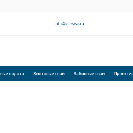
info@vsesvai.ru
ные ворота
Винтовые сваи
Забивные сваи
Проекти