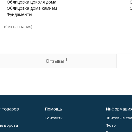
Облицовка цоколя дома
О
Облицовка дома камнем
О
Фундаменты
(без названия)
1
Отзывы
г товаров
Помощь
Информаци
Контакты
Винтовые св
е ворота
Фото