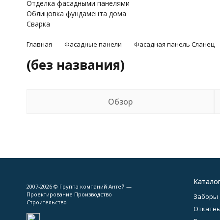
Отделка фасадными панелями
Облицовка фундамента дома
Сварка
Главная
Фасадные панели
Фасадная панель Сланец
(без названия)
Обзор
Катало
2007-2026 © Группа компаний Антей —
Проектирование Производство
Заборы
Строительство
Откатны